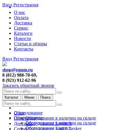
Вход
Регистрация
О нас
Оплата
Доставка
Сервис
Каталоги
Новости
Статьи и обзоры
Контакты
Вход
Регистрация
shop@equm.ru
8 (812) 988-78-69,
8 (921) 912-62-96
Заказать обратный звонок
Каталог
Меню
Поиск
Оборудование
О нас
Оборудование
Оборудование в наличии на складе
Оплата
Оборудование в наличии на складе
Оборудование Logitech
Доставка
Оборудование Logitech
Оборудование Kurt J. Lesker
Сервис