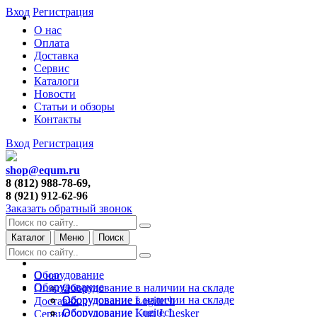
Вход
Регистрация
О нас
Оплата
Доставка
Сервис
Каталоги
Новости
Статьи и обзоры
Контакты
Вход
Регистрация
shop@equm.ru
8 (812) 988-78-69,
8 (921) 912-62-96
Заказать обратный звонок
Каталог
Меню
Поиск
Оборудование
О нас
Оборудование
Оборудование в наличии на складе
Оплата
Оборудование в наличии на складе
Оборудование Logitech
Доставка
Оборудование Logitech
Оборудование Kurt J. Lesker
Сервис