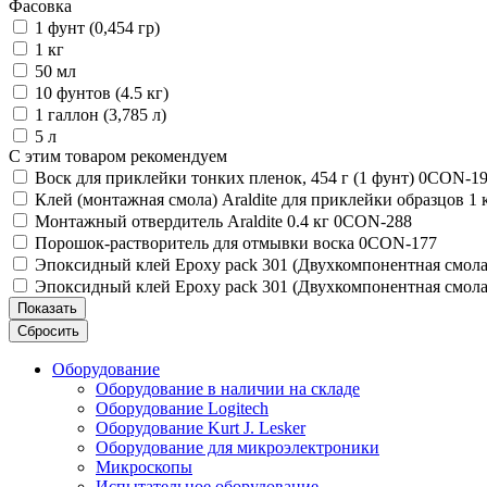
Фасовка
1 фунт (0,454 гр)
1 кг
50 мл
10 фунтов (4.5 кг)
1 галлон (3,785 л)
5 л
С этим товаром рекомендуем
Воск для приклейки тонких пленок, 454 г (1 фунт) 0CON-1
Клей (монтажная смола) Araldite для приклейки образцов 1
Монтажный отвердитель Araldite 0.4 кг 0CON-288
Порошок-растворитель для отмывки воска 0CON-177
Эпоксидный клей Epoxy pack 301 (Двухкомпонентная смола
Эпоксидный клей Epoxy pack 301 (Двухкомпонентная смола
Показать
Сбросить
Оборудование
Оборудование в наличии на складе
Оборудование Logitech
Оборудование Kurt J. Lesker
Оборудование для микроэлектроники
Микроскопы
Испытательное оборудование