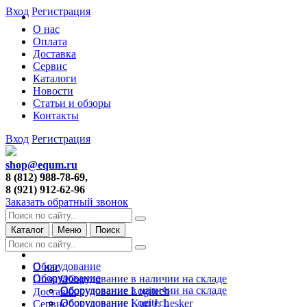
Вход
Регистрация
О нас
Оплата
Доставка
Сервис
Каталоги
Новости
Статьи и обзоры
Контакты
Вход
Регистрация
shop@equm.ru
8 (812) 988-78-69,
8 (921) 912-62-96
Заказать обратный звонок
Каталог
Меню
Поиск
Оборудование
О нас
Оборудование
Оборудование в наличии на складе
Оплата
Оборудование в наличии на складе
Оборудование Logitech
Доставка
Оборудование Logitech
Оборудование Kurt J. Lesker
Сервис