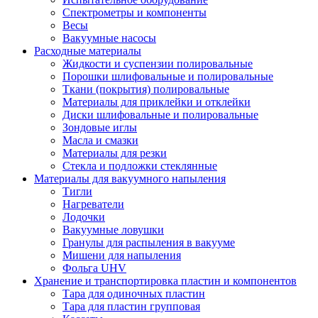
Спектрометры и компоненты
Весы
Вакуумные насосы
Расходные материалы
Жидкости и суспензии полировальные
Порошки шлифовальные и полировальные
Ткани (покрытия) полировальные
Материалы для приклейки и отклейки
Диски шлифовальные и полировальные
Зондовые иглы
Масла и смазки
Материалы для резки
Стекла и подложки стеклянные
Материалы для вакуумного напыления
Тигли
Нагреватели
Лодочки
Вакуумные ловушки
Гранулы для распыления в вакууме
Мишени для напыления
Фольга UHV
Хранение и транспортировка пластин и компонентов
Тара для одиночных пластин
Тара для пластин групповая