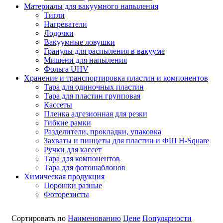
Материалы для вакуумного напыления
Тигли
Нагреватели
Лодочки
Вакуумные ловушки
Гранулы для распыления в вакууме
Мишени для напыления
Фольга UHV
Хранение и транспортировка пластин и компонентов
Тара для одиночных пластин
Тара для пластин групповая
Кассеты
Пленка адгезионная для резки
Гибкие рамки
Разделители, прокладки, упаковка
Захваты и пинцеты для пластин и ФШ H-Square
Ручки для кассет
Тара для компонентов
Тара для фотошаблонов
Химическая продукция
Порошки разные
Фоторезисты
Сортировать по
Наименованию
Цене
Популярности