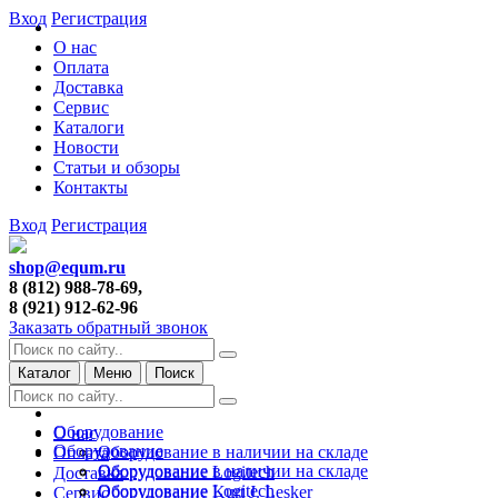
Вход
Регистрация
О нас
Оплата
Доставка
Сервис
Каталоги
Новости
Статьи и обзоры
Контакты
Вход
Регистрация
shop@equm.ru
8 (812) 988-78-69,
8 (921) 912-62-96
Заказать обратный звонок
Каталог
Меню
Поиск
Оборудование
О нас
Оборудование
Оборудование в наличии на складе
Оплата
Оборудование в наличии на складе
Оборудование Logitech
Доставка
Оборудование Logitech
Оборудование Kurt J. Lesker
Сервис