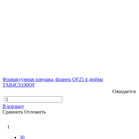
Форвакуумная ловушка, фланец QF25 4 дюйма
TAR4CS100QF
Ожидается
В корзину
Сравнить
Отложить
1
30