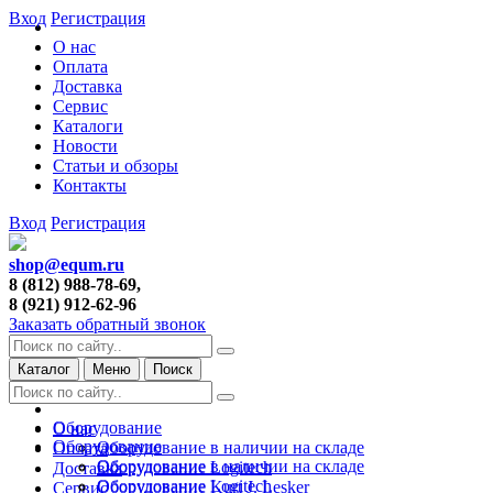
Вход
Регистрация
О нас
Оплата
Доставка
Сервис
Каталоги
Новости
Статьи и обзоры
Контакты
Вход
Регистрация
shop@equm.ru
8 (812) 988-78-69,
8 (921) 912-62-96
Заказать обратный звонок
Каталог
Меню
Поиск
Оборудование
О нас
Оборудование
Оборудование в наличии на складе
Оплата
Оборудование в наличии на складе
Оборудование Logitech
Доставка
Оборудование Logitech
Оборудование Kurt J. Lesker
Сервис