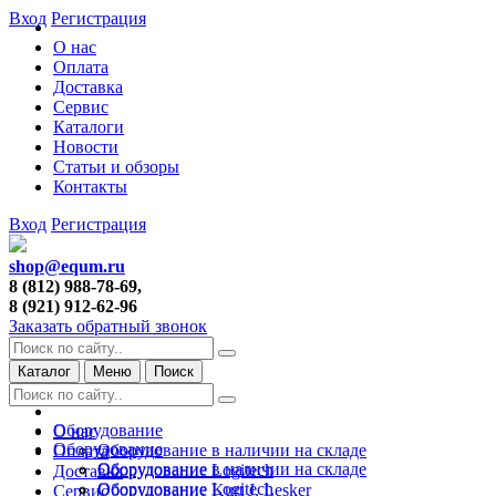
Вход
Регистрация
О нас
Оплата
Доставка
Сервис
Каталоги
Новости
Статьи и обзоры
Контакты
Вход
Регистрация
shop@equm.ru
8 (812) 988-78-69,
8 (921) 912-62-96
Заказать обратный звонок
Каталог
Меню
Поиск
Оборудование
О нас
Оборудование
Оборудование в наличии на складе
Оплата
Оборудование в наличии на складе
Оборудование Logitech
Доставка
Оборудование Logitech
Оборудование Kurt J. Lesker
Сервис