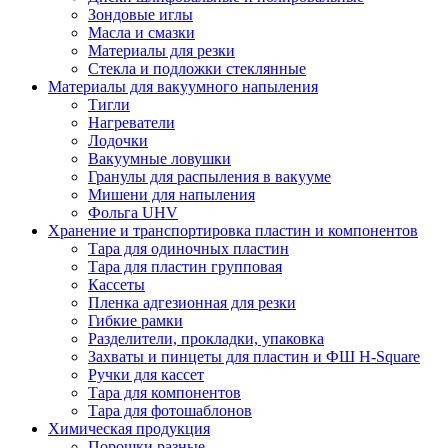
Зондовые иглы
Масла и смазки
Материалы для резки
Стекла и подложки стеклянные
Материалы для вакуумного напыления
Тигли
Нагреватели
Лодочки
Вакуумные ловушки
Гранулы для распыления в вакууме
Мишени для напыления
Фольга UHV
Хранение и транспортировка пластин и компонентов
Тара для одиночных пластин
Тара для пластин групповая
Кассеты
Пленка адгезионная для резки
Гибкие рамки
Разделители, прокладки, упаковка
Захваты и пинцеты для пластин и ФШ H-Square
Ручки для кассет
Тара для компонентов
Тара для фотошаблонов
Химическая продукция
Порошки разные