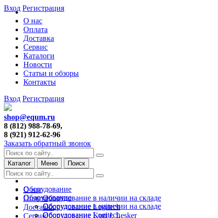
Вход
Регистрация
О нас
Оплата
Доставка
Сервис
Каталоги
Новости
Статьи и обзоры
Контакты
Вход
Регистрация
shop@equm.ru
8 (812) 988-78-69,
8 (921) 912-62-96
Заказать обратный звонок
Каталог
Меню
Поиск
Оборудование
О нас
Оборудование
Оборудование в наличии на складе
Оплата
Оборудование в наличии на складе
Оборудование Logitech
Доставка
Оборудование Logitech
Оборудование Kurt J. Lesker
Сервис