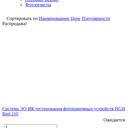
Фоторезисты
Сортировать по
Наименованию
Цене
Популярности
Распродажа!
Система ЭО ИК тестирования фотоприемных устройств HGH
Bird 210
Ожидается